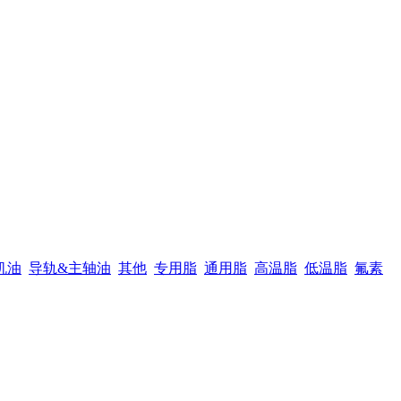
机油
导轨&主轴油
其他
专用脂
通用脂
高温脂
低温脂
氟素