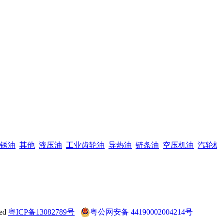
锈油
其他
液压油
工业齿轮油
导热油
链条油
空压机油
汽轮
ved
粤ICP备13082789号
粤公网安备 44190002004214号