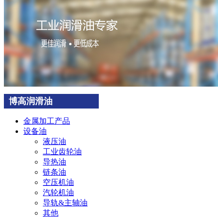
博高润滑油
金属加工产品
设备油
液压油
工业齿轮油
导热油
链条油
空压机油
汽轮机油
导轨&主轴油
其他