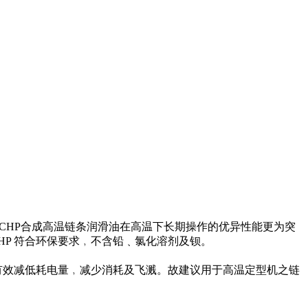
il CHP合成高温链条润滑油在高温下长期操作的优异性能更为突
 CHP 符合环保要求﹐不含铅﹑氯化溶剂及钡。
l CHP能有效减低耗电量﹐减少消耗及飞溅。故建议用于高温定型机之链