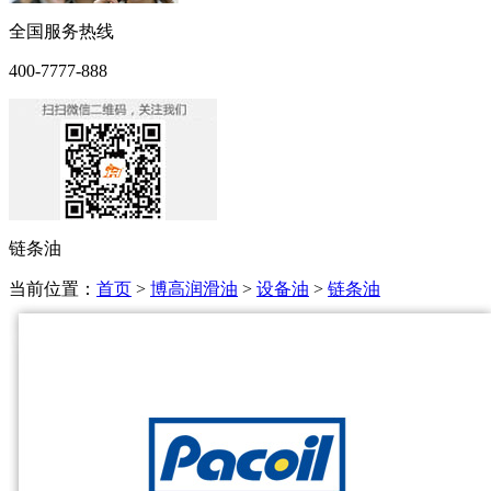
全国服务热线
400-7777-888
链条油
当前位置：
首页
>
博高润滑油
>
设备油
>
链条油