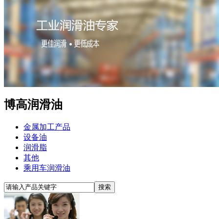
博高润滑油
金属加工产品
设备油
润滑脂
其他
乘用车润滑油